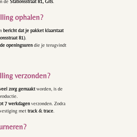
n de
Stationsstraat 81, Gits
.
lling ophalen?
en
bericht dat je pakket klaarstaat
ionsstraat 81)
.
 de openingsuren
die je terugvindt
lling verzonden?
veel zorg gemaakt
worden, is de
productie.
tot 7 werkdagen
verzonden. Zodra
evestiging met
track & trace
.
ourneren?