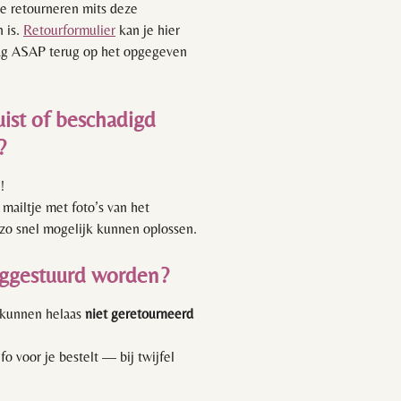
 te retourneren mits deze
 is.
Retourformulier
kan je hier
rag ASAP terug op het opgegeven
uist of beschadigd
u?
n!
mailtje met foto’s van het
 zo snel mogelijk kunnen oplossen.
ruggestuurd worden?
kunnen helaas
niet geretourneerd
o voor je bestelt — bij twijfel