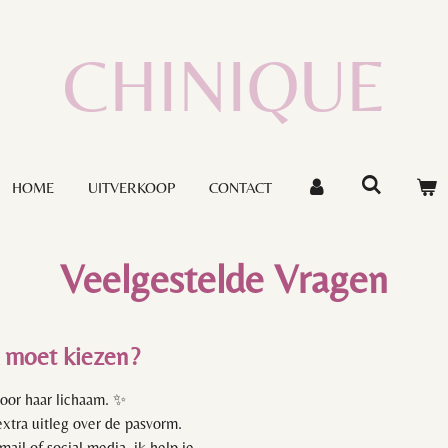
CHINIQUE
HOME
UITVERKOOP
CONTACT
Veelgestelde Vragen
k moet kiezen?
oor haar lichaam. ✨
xtra uitleg over de pasvorm.
mail of social media, ik help je