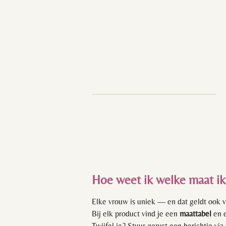
Ga
direct
naar
de
hoofdinhoud
Hoe weet ik welke maat i
Elke vrouw is uniek — en dat geldt ook v
Bij elk product vind je een
maattabel
en e
Twijfel je? Stuur gerust een berichtje via 