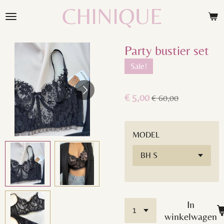
CHINIQUE
Ga
direct
naar
de
Party bustier set
hoofdinhoud
Sale!
€ 5,00
€ 60,00
MODEL
In
winkelwagen